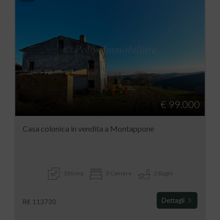
€ 99.000
Casa colonica in vendita a Montappone
180 mq
3 Camere
2 Bagni
Dettagli
Rif. 113730