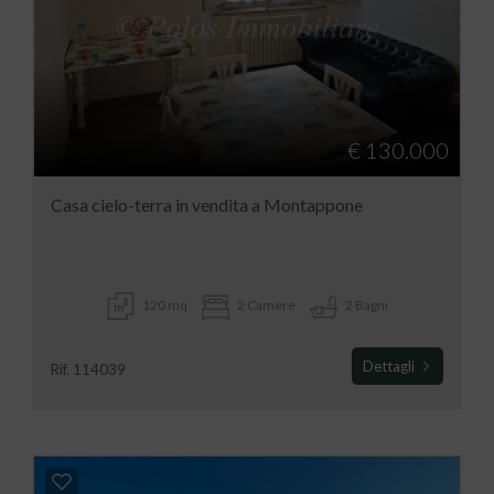
€ 130.000
Casa cielo-terra in vendita a Montappone
120 mq
2 Camere
2 Bagni
Dettagli
Rif. 114039