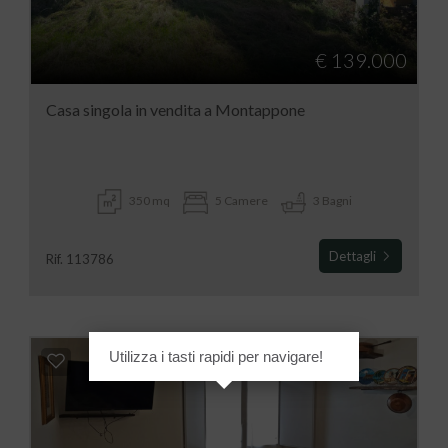
€ 139.000
Casa singola in vendita a Montappone
350 mq
5 Camere
3 Bagni
Dettagli
Rif. 113786
Utilizza i tasti rapidi per navigare!