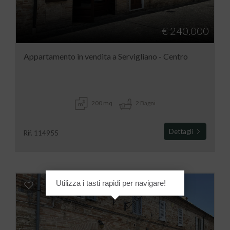
€ 240.000
Appartamento in vendita a Servigliano - Centro
200 mq
2 Bagni
Dettagli
Rif. 114955
Utilizza i tasti rapidi per navigare!