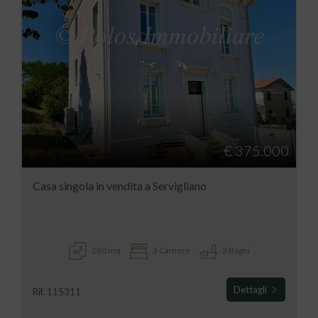
€ 375.000
Casa singola in vendita a Servigliano
280 mq
3 Camere
3 Bagni
Dettagli
Rif. 115311