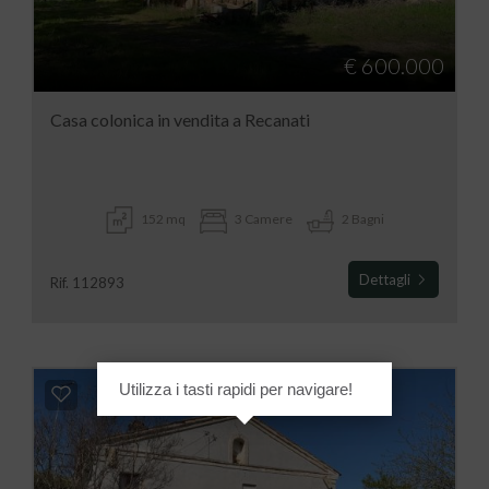
€ 600.000
Casa colonica in vendita a Recanati
152 mq
3 Camere
2 Bagni
Dettagli
Rif. 112893
Utilizza i tasti rapidi per navigare!