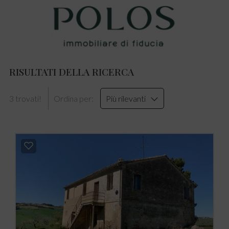
RISULTATI DELLA RICERCA
3 trovati!
Ordina per:
Più rilevanti