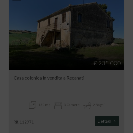
€ 235.000
Casa colonica in vendita a Recanati
152 mq
3 Camere
2 Bagni
Dettagli
Rif. 112971