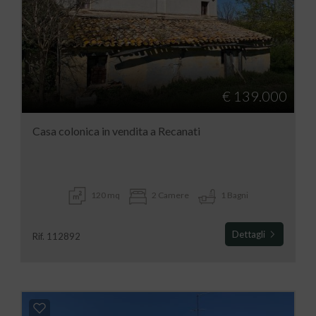
€ 139.000
Casa colonica in vendita a Recanati
120 mq
2 Camere
1 Bagni
Dettagli
Rif. 112892