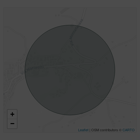
+
−
Leaflet
| OSM contributors ©
CARTO