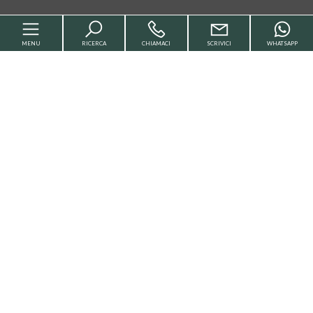
MENU
RICERCA
CHIAMACI
SCRIVICI
WHATSAPP
Home
Chi siamo
Servizi
Vendita
Affitti