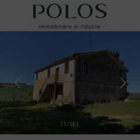
[
1
/
2
0
]