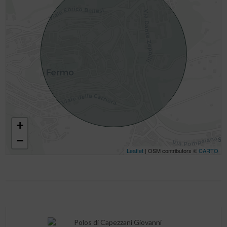
+
−
Leaflet
| OSM contributors ©
CARTO