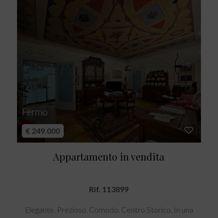
Fermo
€ 249.000
Appartamento in vendita
Rif. 113899
Elegante. Prezioso. Comodo. Centro Storico. In una