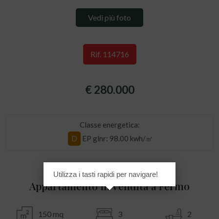
Vedi più foto
Rif. 114716
€ 280.000
Classe energetica:
D
EP glnr
: 98.00 kwh/㎡
Utilizza i tasti rapidi per navigare!
Appartamento in Vendita a Fermo
150 mq
3
2