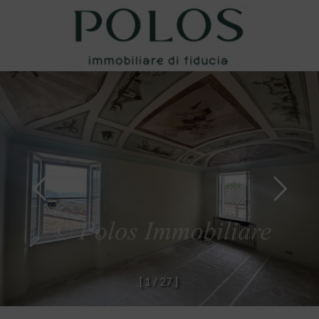
[
1
/
2
7
]