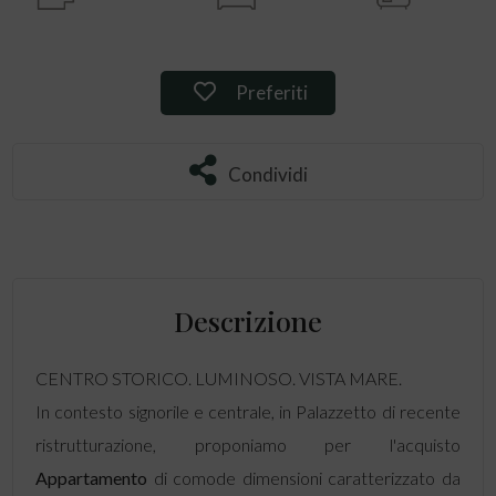
Preferiti: Rif. 114716
Preferiti
Condividi
Condividi
Descrizione
CENTRO STORICO. LUMINOSO. VISTA MARE.
In contesto signorile e centrale, in Palazzetto di recente
ristrutturazione, proponiamo per l'acquisto
Appartamento
di comode dimensioni caratterizzato da