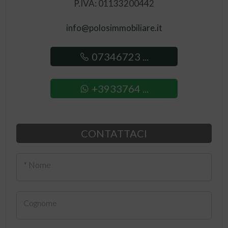
P.IVA: 01133200442
info@polosimmobiliare.it
07346723 ...
+3933764 ...
CONTATTACI
* Nome
Cognome