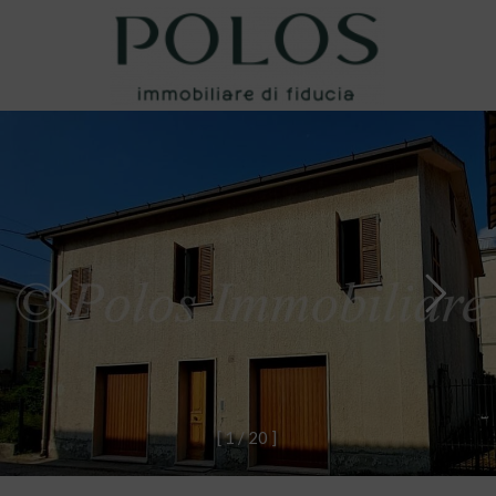
[
1
/
2
0
]