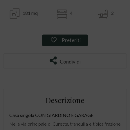
181 mq
4
2
Preferiti: Rif. 114931
Preferiti
Condividi
Condividi
Descrizione
Casa singola
CON GIARDINO E GARAGE
Nella via principale di Curetta, tranquilla e tipica frazione