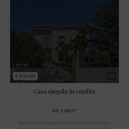
Fermo
€ 370.000
Casa singola in vendita
Rif. 114527
Ampia casa indipendente con vista panoramica,
terreno privato e mansarda  A pochi minuti dal