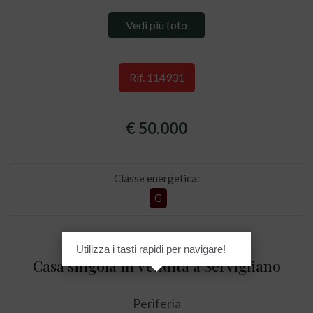
Vedi più foto
Rif. 114931
€ 50.000
Classe energetica:
G
Utilizza i tasti rapidi per navigare!
Casa singola in Vendita a Servigliano
Periferia