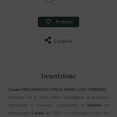
Preferiti: Rif. 115052
Preferiti
Condividi
Condividi
Descrizione
Casale
PANORAMICO VISTA MARE CON TERRENO
Immerso tra le dolci colline marchigiane, in posizione
dominante e riservata, proponiamo in
Vendita
un
affascinante
Casale
del 1700 con vista aperta che che