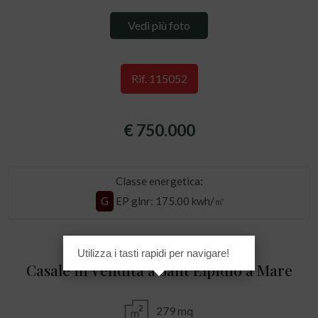
Vedi più foto
Rif. 115052
€ 750.000
Classe energetica:
G
EP glnr
: 175.00 kwh/㎡
Utilizza i tasti rapidi per navigare!
Casale in Vendita a Sant'Elpidio a Mare
279 mq