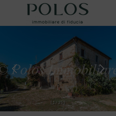
[
1
/
3
5
]