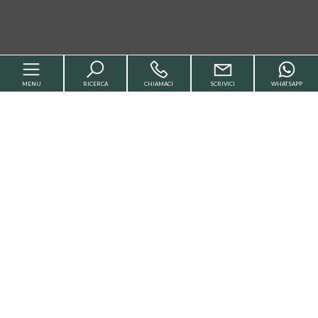
MENU
RICERCA
CHIAMACI
SCRIVICI
WHATSAPP
Home
Chi siamo
Servizi
Vendita