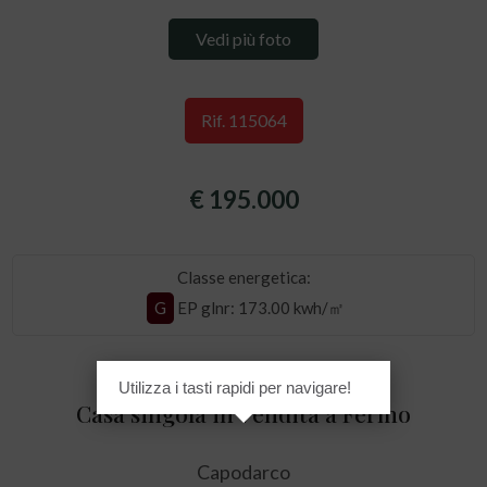
Vedi più foto
Rif. 115064
€ 195.000
Classe energetica:
G
EP glnr
: 173.00 kwh/㎡
Utilizza i tasti rapidi per navigare!
Casa singola in Vendita a Fermo
Capodarco