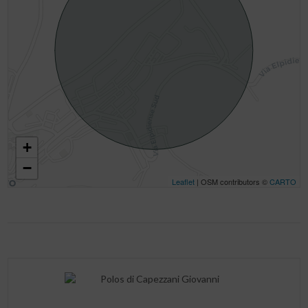
+
−
Leaflet
| OSM contributors ©
CARTO