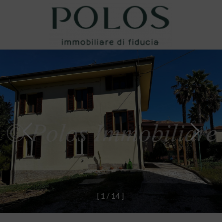
[
1
/
1
4
]