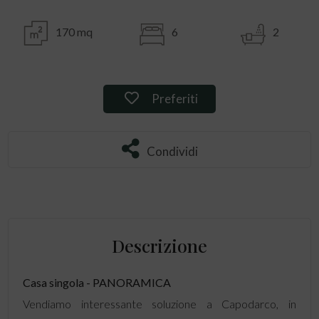
170 mq
6
2
Preferiti: Rif. 115064
Preferiti
Condividi
Condividi
Descrizione
Casa singola
- PANORAMICA
Vendiamo interessante soluzione a Capodarco, in