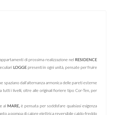
li appartamenti di prossima realizzazione nel
RESIDENCE
eculiari
LOGGE
presenti in ogni unità, pensate per fruire
 che spaziano dall'alternanza armonica delle pareti esterne
ti i livelli, oltre alle originali fioriere tipo Cor-Ten, per
 e al
MARE,
è pensata per soddisfare qualsiasi esigenza
ianto a pompa di calore elettrica reversibile caldo-freddo