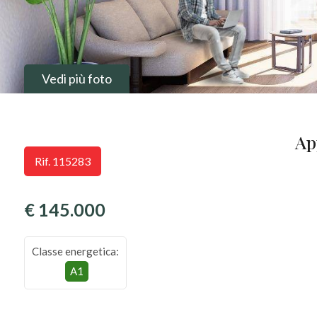
Vedi più foto
Ap
Rif. 115283
€ 145.000
Classe energetica:
A1