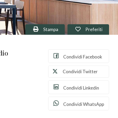
Stampa: Rif. 115283
Preferiti: Rif. 1
Stampa
Preferiti
dio
Condividi Facebook
Condividi Twitter
Condividi Linkedin
Condividi WhatsApp