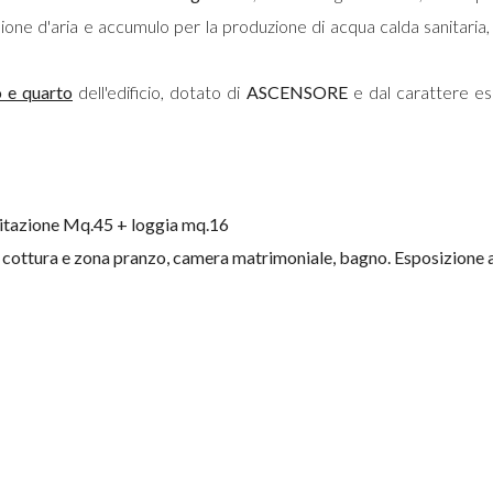
one d'aria e accumulo per la produzione di acqua calda sanitaria, i
o e quarto
dell'edificio, dotato di
ASCENSORE
e dal carattere esc
tazione Mq.45 + loggia mq.16
cottura e zona pranzo, camera matrimoniale, bagno. Esposizione a