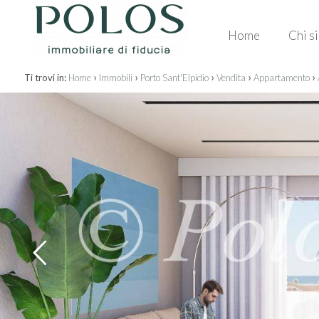
Home
Chi s
›
›
›
›
›
Ti trovi in:
Home
Immobili
Porto Sant'Elpidio
Vendita
Appartamento