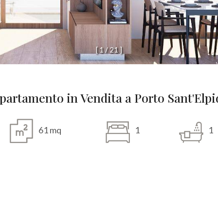
[
1
/
2
1
]
partamento in Vendita a Porto Sant'Elpi
61 mq
1
1