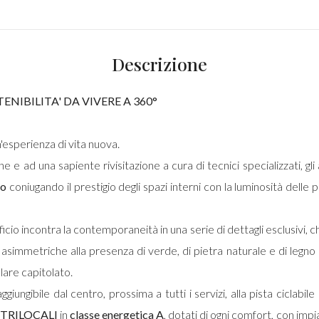
Descrizione
ENIBILITA' DA VIVERE A 360°
n'esperienza di vita nuova.
ne e ad una sapiente rivisitazione a cura di tecnici specializzati, g
io
coniugando il prestigio degli spazi interni con la luminosità delle p
ficio incontra la contemporaneità in una serie di dettagli esclusivi,
 asimmetriche alla presenza di verde, di pietra naturale e di legno a tut
olare capitolato.
iungibile dal centro, prossima a tutti i servizi, alla pista ciclabile
 TRILOCALI
in
classe energetica A
, dotati di ogni comfort, con imp