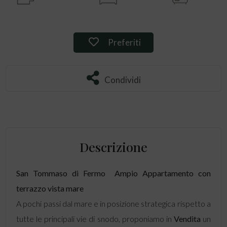
Preferiti: Rif. 115308
Preferiti
Condividi
Condividi
Descrizione
San Tommaso di
Fermo
 Ampio
Appartamento
con
terrazzo vista mare
A pochi passi dal mare e in posizione strategica rispetto a
tutte le principali vie di snodo, proponiamo in
Vendita
un