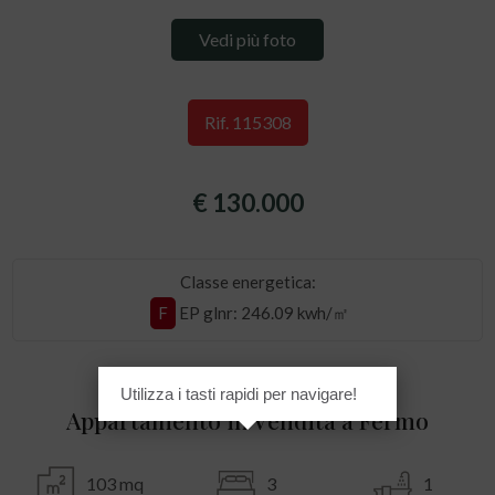
Vedi più foto
Rif. 115308
€ 130.000
Classe energetica:
F
EP glnr
: 246.09 kwh/㎡
Utilizza i tasti rapidi per navigare!
Appartamento in Vendita a Fermo
103 mq
3
1