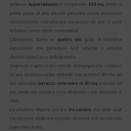
luminoso
Appartamento
di complessivi
103 mq
, posto al
primo piano di una piccola palazzina senza ascensore
recentemente ristrutturata, composta da sole 3 unità
abitative,
senza spese condominiali.
L'abitazione, libera su
quattro lati
, gode di un'ottima
esposizione che garantisce luce naturale e ariosità
durante tutto l'arco della giornata.
L'ingresso si apre su un comodo disimpegno che conduce
ad una spaziosa cucina abitabile
con accesso diretto ad
uno splendido
terrazzo vista mare di 30 mq
, esposto ad
est, ideale per pranzi e cene all'aperto o per momenti di
relax.
La soluzione dispone poi di n.
tre camere
, due delle quali
con accesso a balcone esposto ad ovest, e di un comodo
bagno finestrato.