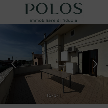
[
1
/
1
7
]