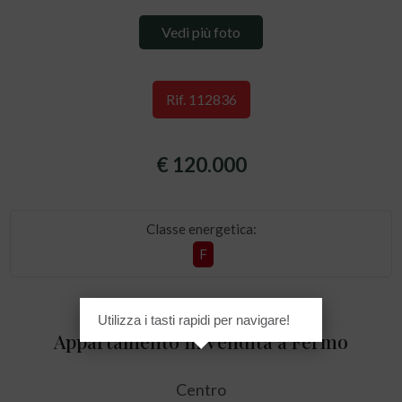
Vedi più foto
Rif. 112836
€ 120.000
Classe energetica:
F
Utilizza i tasti rapidi per navigare!
Appartamento in Vendita a Fermo
Centro