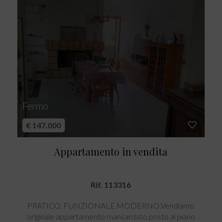
Fermo
€ 147.000
Appartamento in vendita
Rif. 113316
PRATICO. FUNZIONALE.MODERNO.Vendiamo
originale appartamento mansardato posto al piano