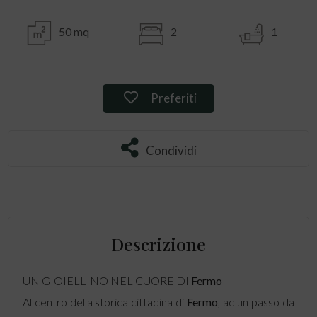
50 mq
2
1
Preferiti: Rif. 112836
Preferiti
Condividi
Condividi
Descrizione
UN GIOIELLINO NEL CUORE DI
Fermo
Al centro della storica cittadina di
Fermo
, ad un passo da