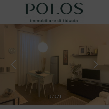
[
1
/
1
9
]