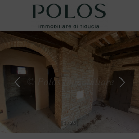
[
1
/
2
5
]