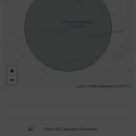
+
−
Leaflet
| OSM contributors ©
CARTO