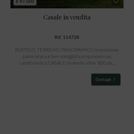
€ 97.000
Casale in vendita
Rif. 114728
RUSTICO. TERRENO. PANORAMICO.In posizione
panoramica e ben soleggiata proponiamo un
caratteristico CASALE risalente a fine '800 da...
Dettagli