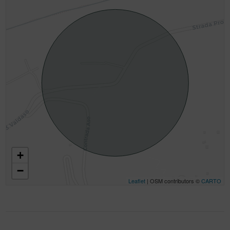
+
−
Leaflet
| OSM contributors ©
CARTO