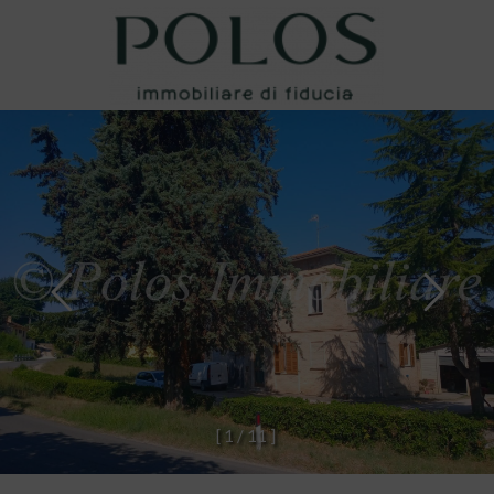
[
1
/
1
1
]