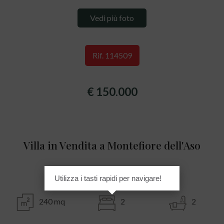
Vedi più foto
Rif. 114509
€ 150.000
Villa in Vendita a Montefiore dell'Aso
Aso
Utilizza i tasti rapidi per navigare!
240 mq
2
2