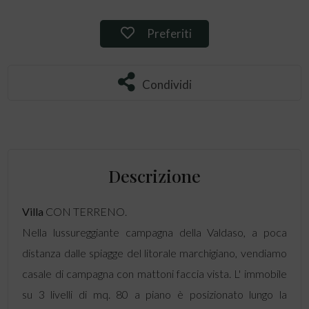
Preferiti: Rif. 114509
Preferiti
Condividi
Condividi
Descrizione
Villa
CON TERRENO.
Nella lussureggiante campagna della Valdaso, a poca
distanza dalle spiagge del litorale marchigiano, vendiamo
casale di campagna con mattoni faccia vista. L' immobile
su 3 livelli di mq. 80 a piano è posizionato lungo la