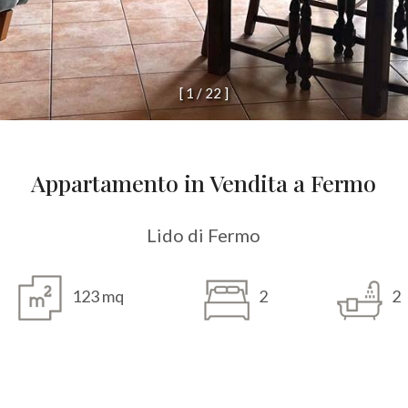
[
1
/
2
2
]
Appartamento in Vendita a Fermo
Lido di Fermo
123 mq
2
2