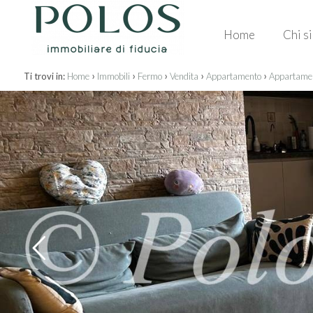
Home
Chi s
›
›
›
›
›
Ti trovi in:
Home
Immobili
Fermo
Vendita
Appartamento
Appartament