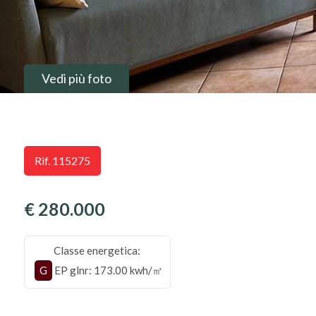
Vedi più foto
Rif. 115275
€ 280.000
Classe energetica:
G
EP glnr
: 173.00 kwh/㎡