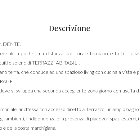
Descrizione
ENDENTE.
idenziale a pochissima distanza dal litorale fermano e tutti i ser
ibuiti e splendidi TERRAZZI ABITABILI.
ano terra, che conduce ad uno spazioso living con cucina a vista e p
GARAGE.
ove si sviluppa una seconda accogliente zona giorno con uscita d
oniale, anch'essa con accesso diretto al terrazzo, un ampio bagn
degli ambienti, l'indipendenza e la presenza di piacevoli spazi esterni
o e della costa marchigiana.