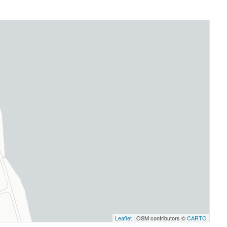
Leaflet
| OSM contributors ©
CARTO