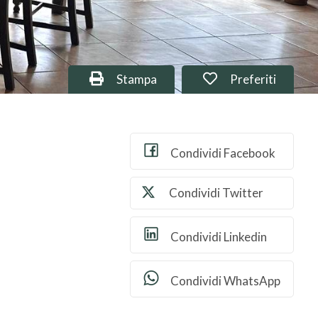
Stampa: Rif. 115275
Preferiti: Rif. 1
Stampa
Preferiti
Condividi Facebook
Condividi Twitter
Condividi Linkedin
Condividi WhatsApp