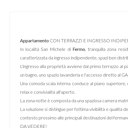
Appartamento
CON TERRAZZI E INGRESSO INDIP
In località San Michele di
Fermo
, tranquilla zona res
caratterizzata da ingresso indipendente, spazi ben distr
L'ingresso alla proprietà avviene dal primo terrazzo al pi
un bagno, uno spazio lavanderia e l'accesso diretto al 
Una comoda scala interna conduce al piano superiore, d
relax e convivialità all'aperto.
La zona notte è composta da una spaziosa camera matrim
La soluzione si distingue per l'ottima vivibilità e qualità 
contesto prossimo alle principali destinazioni del ferman
DA VEDERE!