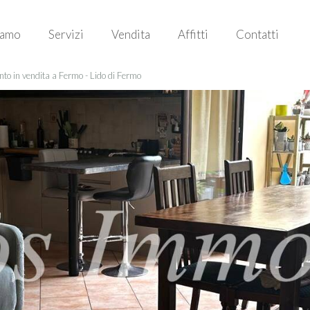
iamo
Servizi
Vendita
Affitti
Contatti
o in vendita a Fermo - Lido di Fermo