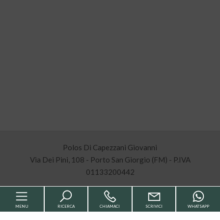
Polos Di Capezzani Giovanni
Via Dei Pini, 108 - Porto San Giorgio (FM) - P.IVA
01133200442
MENU
RICERCA
CHIAMACI
SCRIVICI
WHATSAPP
Sitemap