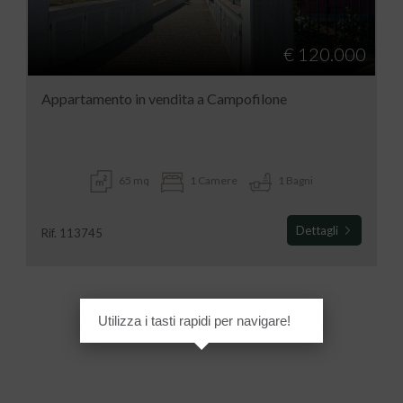
€ 120.000
Appartamento in vendita a Campofilone
65 mq
1 Camere
1 Bagni
Dettagli
Rif. 113745
Utilizza i tasti rapidi per navigare!