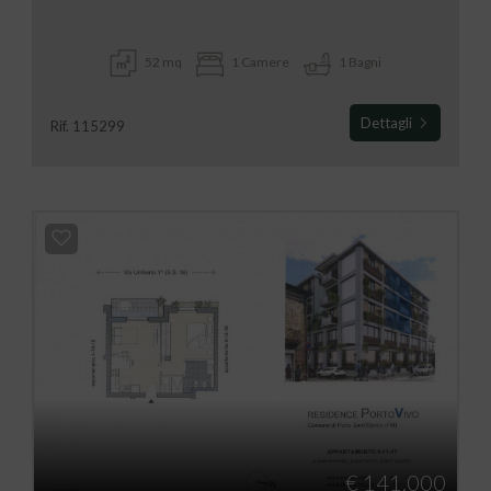
52 mq
1 Camere
1 Bagni
Dettagli
Rif. 115299
€ 141.000