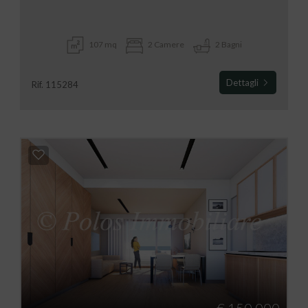
107 mq
2 Camere
2 Bagni
Dettagli
Rif. 115284