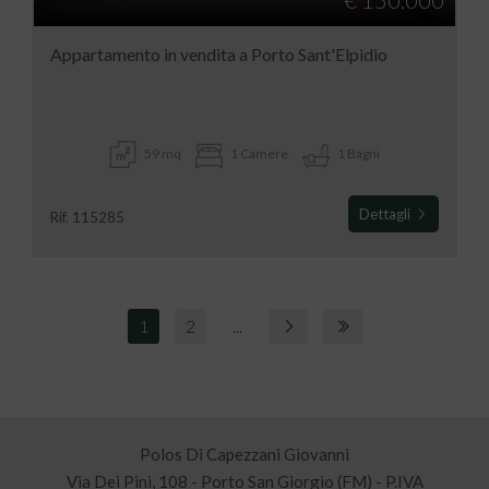
€ 150.000
Appartamento in vendita a Porto Sant'Elpidio
59 mq
1 Camere
1 Bagni
Dettagli
Rif. 115285
1
2
...
Polos Di Capezzani Giovanni
Via Dei Pini, 108 - Porto San Giorgio (FM) - P.IVA