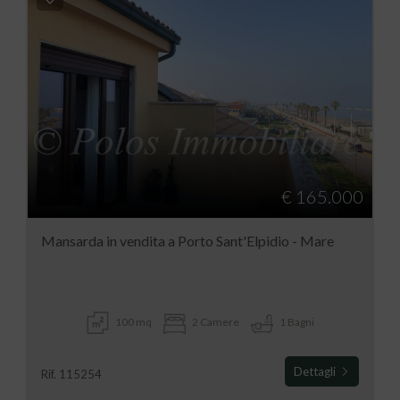
€ 165.000
Mansarda in vendita a Porto Sant'Elpidio - Mare
100 mq
2 Camere
1 Bagni
Dettagli
Rif. 115254