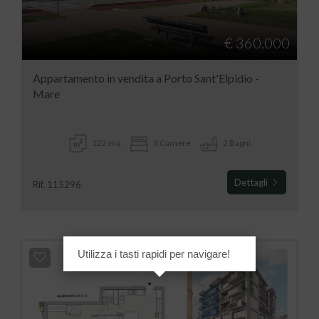
€ 360.000
Appartamento in vendita a Porto Sant'Elpidio -
Mare
122 mq
3 Camere
2 Bagni
Dettagli
Rif. 115296
Utilizza i tasti rapidi per navigare!