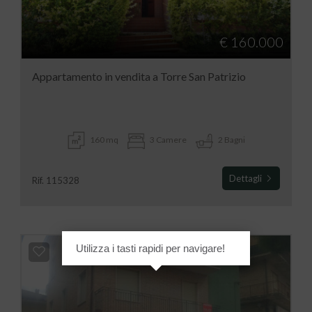
€ 160.000
Appartamento in vendita a Torre San Patrizio
160 mq
3 Camere
2 Bagni
Dettagli
Rif. 115328
Utilizza i tasti rapidi per navigare!