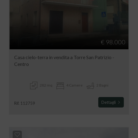
€ 98.000
Casa cielo-terra in vendita a Torre San Patrizio -
Centro
282 mq
4 Camere
2 Bagni
Dettagli
Rif. 112759