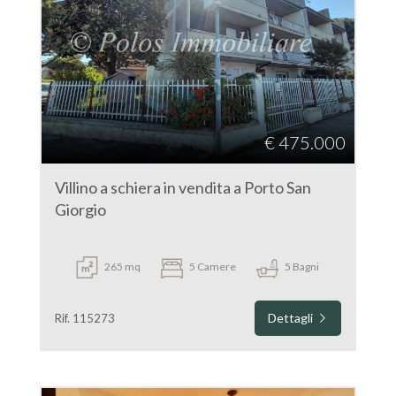
€ 475.000
Villino a schiera in vendita a Porto San
Giorgio
265 mq
5 Camere
5 Bagni
Dettagli
Rif. 115273