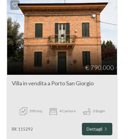
€ 790.000
Villa in vendita a Porto San Giorgio
390 mq
4 Camere
3 Bagni
Dettagli
Rif. 115292