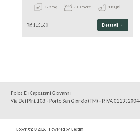
128 mq
3 Camere
1 Bagni
Dettagli
Rif. 115160
Polos Di Capezzani Giovanni
Via Dei Pini, 108 - Porto San Giorgio (FM) - P.IVA 01133200
Copyright © 2026 - Powered by
Gestim