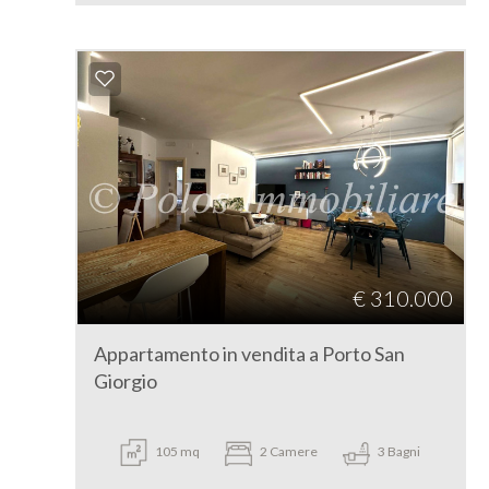
€ 310.000
Appartamento in vendita a Porto San
Giorgio
105 mq
2 Camere
3 Bagni