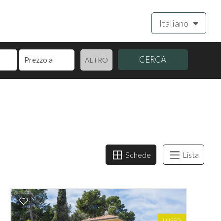
Italiano
CERCA
ALTRO
Schede
Lista
LUSSO