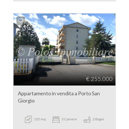
€ 255.000
Appartamento in vendita a Porto San
Giorgio
135 mq
3 Camere
2 Bagni