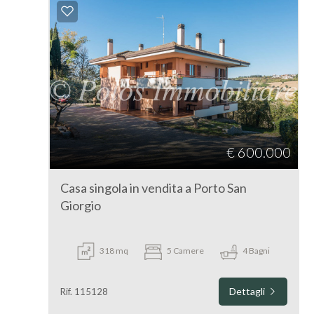
€ 600.000
Casa singola in vendita a Porto San
Giorgio
318 mq
5 Camere
4 Bagni
Dettagli
Rif. 115128