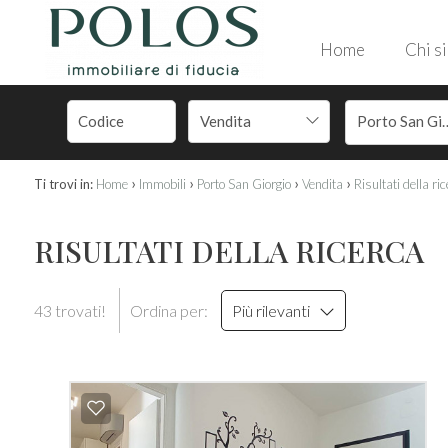
Home
Chi s
Vendita
Porto Sa
›
›
›
›
Ti trovi in:
Home
Immobili
Porto San Giorgio
Vendita
Risultati della ri
RISULTATI DELLA RICERCA
43 trovati!
Ordina per:
Più rilevanti