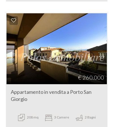
€ 260.000
Appartamento in vendita a Porto San
Giorgio
208 mq
3 Camere
2 Bagni