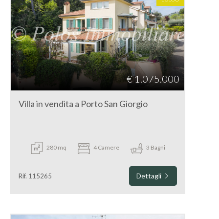
€ 1.075.000
Villa in vendita a Porto San Giorgio
280 mq
4 Camere
3 Bagni
Dettagli
Rif. 115265