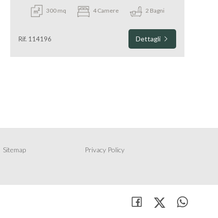
300 mq
4 Camere
2 Bagni
Dettagli
Rif. 114196
Sitemap
Privacy Policy