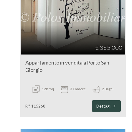
€ 365.000
Appartamento in vendita a Porto San
Giorgio
128 mq
3 Camere
2 Bagni
Dettagli
Rif. 115268