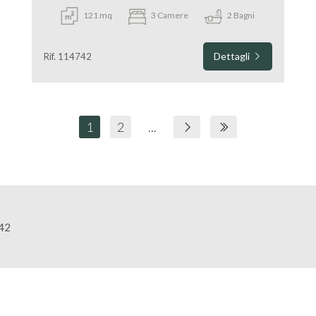
121 mq
3 Camere
2 Bagni
Dettagli
Rif. 114742
1
2
...
442