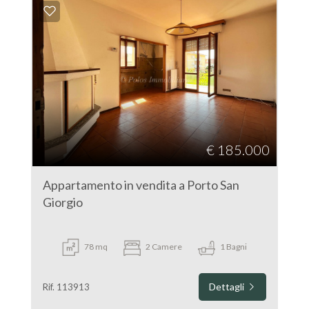
€ 185.000
Appartamento in vendita a Porto San
Giorgio
78 mq
2 Camere
1 Bagni
Dettagli
Rif. 113913